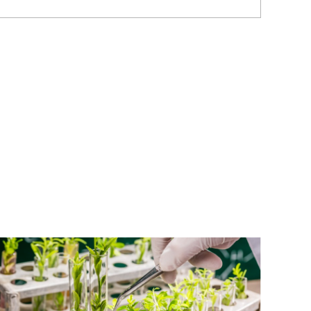
وتتراكم
في
منطقة
نسيج
النبات
،
وتقاوم
أنزيم
الأسيتيل
A
...