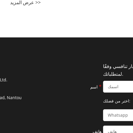
ر تنافسي وفقًا
لمتطلباتك.
Ltd.
*
اسم
oad, Nantou
اختر من فضلك:
هاتف
*
رسالة