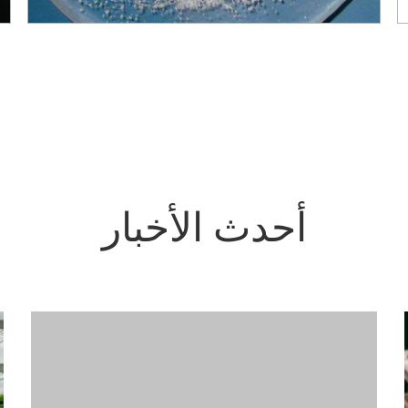
أحدث الأخبار
تركيا تمدد الإذن لخمسة مبيدات حشرية محظورة في دول الاتحاد الأوروبي
لاحظت جمعية القمح أن الإذن سيسمح للشركات بإزالة
مخزون المبيدات الضارة مددت وزارة الزراعة والغابات في