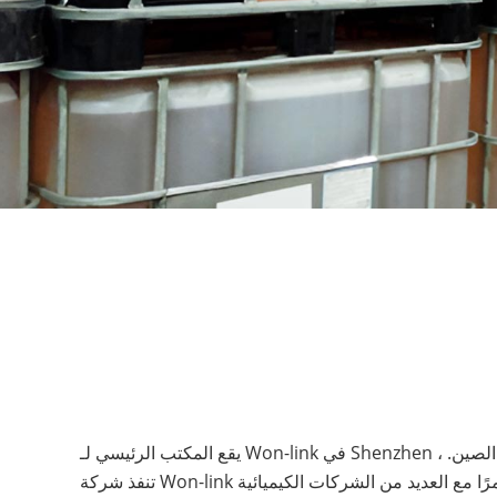
يقع المكتب الرئيسي لـ Won-link في Shenzhen ، عاصمة الابتكار في الصين.
تنفذ شركة Won-link تعاونًا وثيقًا ومثمرًا مع العديد من الشركات الكيميائية